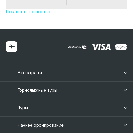
Показать полностью
О стране
Албания
Только у нас на сайте travelmy.by недорогие цены на туры и
отдых на море в 2021 году.
Все страны
Горнолыжные туры
Туры
Раннее бронирование