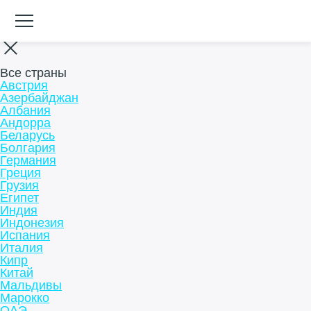
Все страны
Австрия
Азербайджан
Албания
Андорра
Беларусь
Болгария
Германия
Греция
Грузия
Египет
Индия
Индонезия
Испания
Италия
Кипр
Китай
Мальдивы
Марокко
ОАЭ