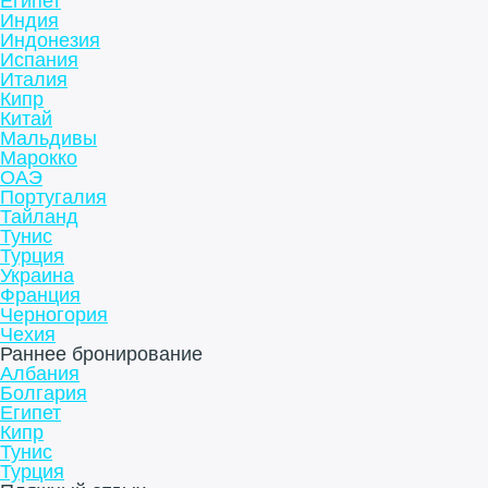
Египет
Индия
Индонезия
Испания
Италия
Кипр
Китай
Мальдивы
Марокко
ОАЭ
Португалия
Тайланд
Тунис
Турция
Украина
Франция
Черногория
Чехия
Раннее бронирование
Албания
Болгария
Египет
Кипр
Тунис
Турция