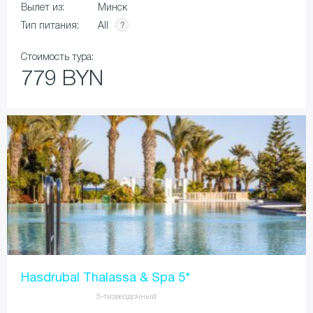
Вылет из:
Минск
All
Тип питания:
Стоимость тура:
779 BYN
Hasdrubal Thalassa & Spa 5*
5-тизвездочный