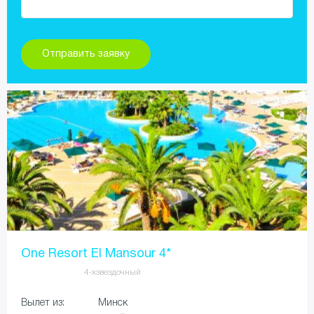
One Resort El Mansour 4*
4-хзвездочный
Вылет из:
Минск