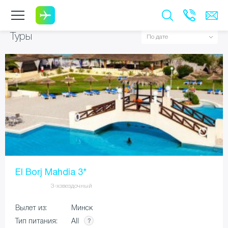
Туры
El Borj Mahdia 3*
3-хзвездочный
Вылет из:
Минск
All
Тип питания: