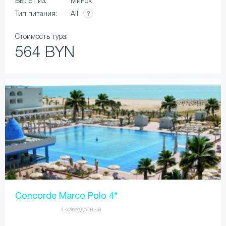
Вылет из:
Минск
All
Тип питания:
Стоимость тура:
564 BYN
Concorde Marco Polo 4*
4-хзвездочный