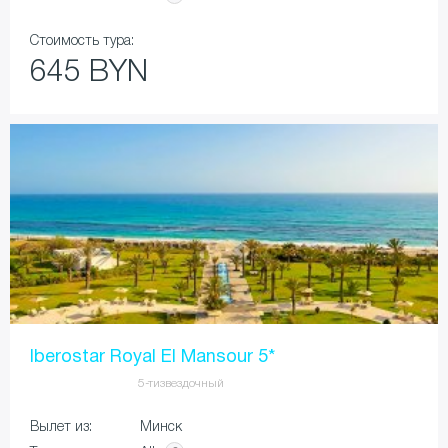
Стоимость тура:
645 BYN
Iberostar Royal El Mansour 5*
5-тизвездочный
Вылет из:
Минск