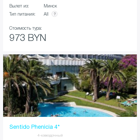
Вылет из:
Минск
All
Тип питания:
Стоимость тура:
973 BYN
Sentido Phenicia 4*
4-хзвездочный