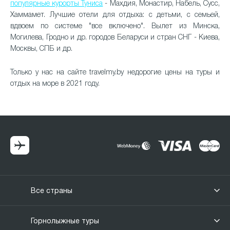
популярные курорты Туниса
- Махдия, Монастир, Набель, Сусс,
Хаммамет. Лучшие отели для отдыха: с детьми, с семьей,
вдвоем по системе "все включено". Вылет из Минска,
Могилева, Гродно и др. городов Беларуси и стран СНГ - Киева,
Москвы, СПБ и др.
Только у нас на сайте travelmy.by недорогие цены на туры и
отдых на море в 2021 году.
Все страны
Горнолыжные туры