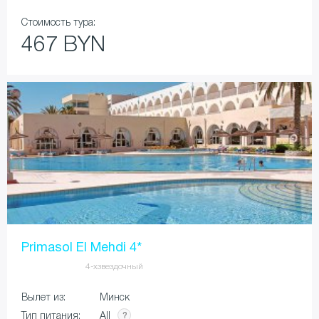
Стоимость тура:
467 BYN
Primasol El Mehdi 4*
4-хзвездочный
Вылет из:
Минск
All
Тип питания: