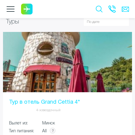
Туры
Тур в отель Grand Cettia 4*
4-хзвездочный
Вылет из:
Минск
All
Тип питания: