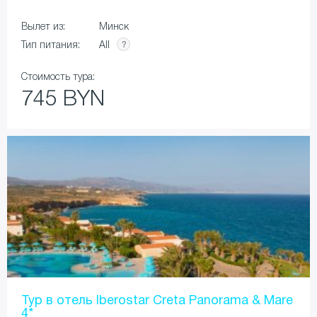
Вылет из:
Минск
All
Тип питания:
Стоимость тура:
745 BYN
Тур в отель Iberostar Creta Panorama & Mare
4*