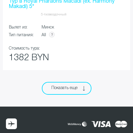
Тур в Royal Pharaohs Macadi (ex. Harmony
Makadi) 5*
5-тизвездочный
Вылет из:
Минск
All
Тип питания:
Стоимость тура:
1382 BYN
Показать еще