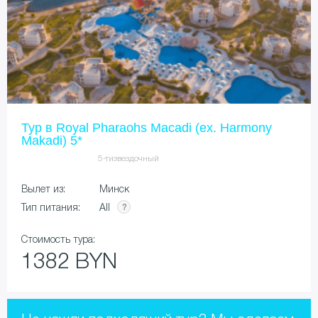
Тур в Royal Pharaohs Macadi (ex. Harmony
Makadi) 5*
5-тизвездочный
Вылет из:
Минск
All
Тип питания:
Стоимость тура:
1382 BYN