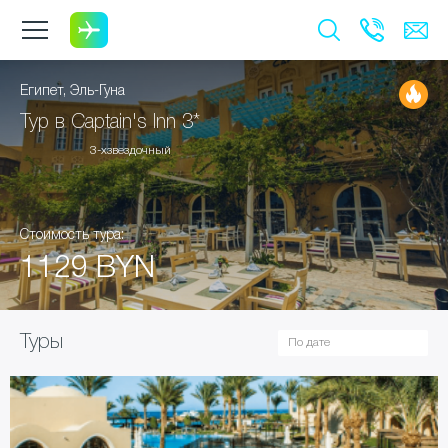
Египет, Эль-Гуна
Тур в Captain's Inn 3*
3-хзвездочный
Стоимость тура:
1129 BYN
Туры