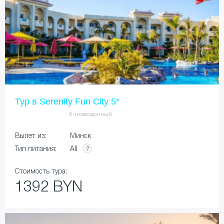
Тур в Serenity Fun City 5*
5-тизвездочный
Вылет из:
Минск
All
Тип питания:
Стоимость тура:
1392 BYN