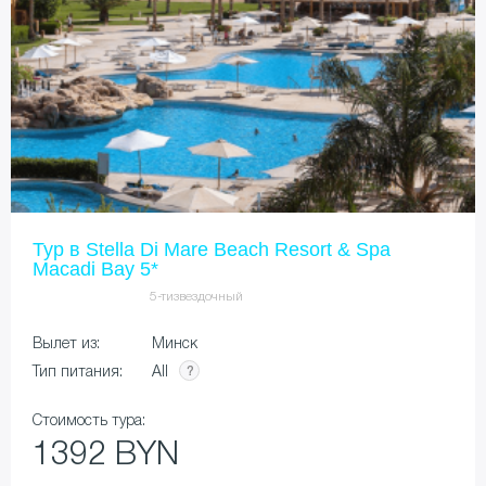
Тур в Stella Di Mare Beach Resort & Spa
Macadi Bay 5*
5-тизвездочный
Вылет из:
Минск
All
Тип питания:
Стоимость тура:
1392 BYN