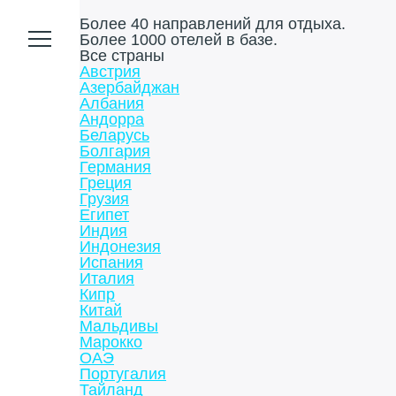
Более 40 направлений для отдыха.
Более 1000 отелей в базе.
Все страны
Австрия
Азербайджан
Албания
Андорра
Беларусь
Болгария
Германия
Греция
Грузия
Египет
Индия
Индонезия
Испания
Италия
Кипр
Китай
Мальдивы
Марокко
ОАЭ
Португалия
Тайланд