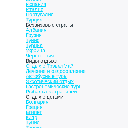
Испания
Италия
Португалия
Турция
Безвизовые страны
Албания
Грузия
Тунис
Турция
Украина
Черногория
Виды отдыха
Отдых с ТрэвелМай
Лечение и оздоровление
Автобусные туры
Экзотический отдых
Гастрономические туры
Рыбалка за границей
Отдых с детьми
Болгария
Греция
Египет
Кипр
Тунис
Турция