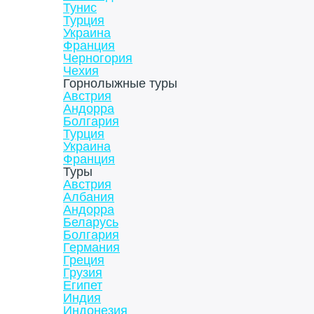
Тунис
Турция
Украина
Франция
Черногория
Чехия
Горнолыжные туры
Австрия
Андорра
Болгария
Турция
Украина
Франция
Туры
Австрия
Албания
Андорра
Беларусь
Болгария
Германия
Греция
Грузия
Египет
Индия
Индонезия