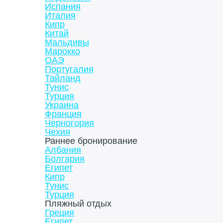
Испания
Италия
Кипр
Китай
Мальдивы
Марокко
ОАЭ
Португалия
Тайланд
Тунис
Турция
Украина
Франция
Черногория
Чехия
Раннее бронирование
Албания
Болгария
Египет
Кипр
Тунис
Турция
Пляжный отдых
Греция
Египет