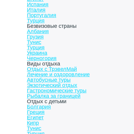
Испания
Италия
Португалия
Турция
Безвизовые страны
Албания
Грузия
Тунис
Турция
Украина
Черногория
Виды отдыха
Отдых с ТрэвелМай
Лечение и оздоровление
Автобусные туры
Экзотический отдых
Гастрономические туры
Рыбалка за границей
Отдых с детьми
Болгария
Греция
Египет
Кипр
Тунис
Турция