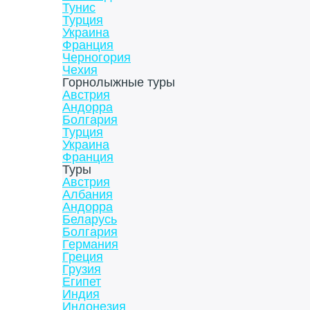
Тунис
Турция
Украина
Франция
Черногория
Чехия
Горнолыжные туры
Австрия
Андорра
Болгария
Турция
Украина
Франция
Туры
Австрия
Албания
Андорра
Беларусь
Болгария
Германия
Греция
Грузия
Египет
Индия
Индонезия