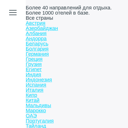
Более 40 направлений для отдыха.
Более 1000 отелей в базе.
Все страны
Австрия
Азербайджан
Албания
Андорра
Беларусь
Болгария
Германия
Греция
Грузия
Египет
Индия
Индонезия
Испания
Италия
Кипр
Китай
Мальдивы
Марокко
ОАЭ
Португалия
Тайланд