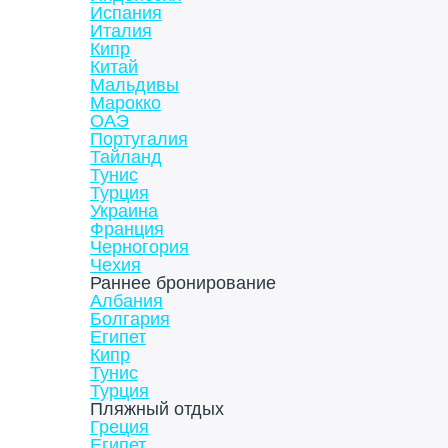
Испания
Италия
Кипр
Китай
Мальдивы
Марокко
ОАЭ
Португалия
Тайланд
Тунис
Турция
Украина
Франция
Черногория
Чехия
Раннее бронирование
Албания
Болгария
Египет
Кипр
Тунис
Турция
Пляжный отдых
Греция
Египет