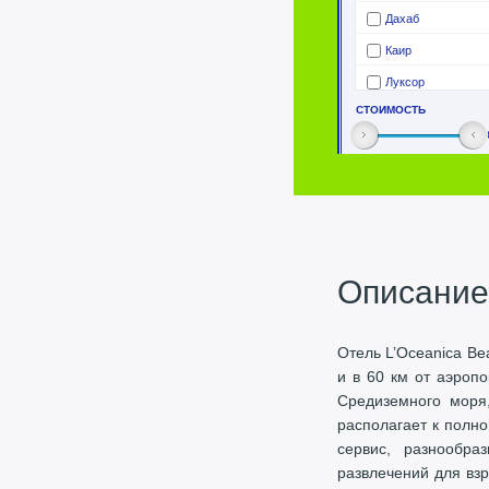
Описание
Отель L’Oceanica Be
и в 60 км от аэроп
Средиземного моря,
располагает к полн
сервис, разнообра
развлечений для взр