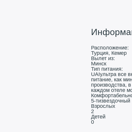
Информац
Расположение:
Турция, Кемер
Вылет из:
Минск
Тип питания:
UAI
ультра все в
питание, как ми
производства, в
каждом отеле мо
Комфортабельно
5-тизвездочный
Взрослых
2
Детей
0