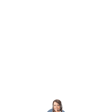
Описание отеля
Отель Moonlight расположен в курортном городке Св. Влас, в 40
центра города, на берегу моря. К услугам гостей бесплатный W
круглосуточная стойка регистрации. На территории обустроена 
отеле работает ресторан болгарской кухни с обслуживанием по 
отдохнуть в спа-центре с сауной, гидромассажной ванной и па
услуги массажа.