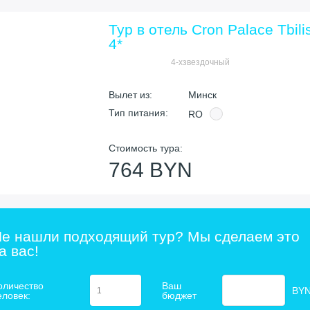
ы
Тур в отель Cron Palace Tbilis
4*
4-хзвездочный
Вылет из:
Минск
Тип питания:
RO
я
Стоимость тура:
764 BYN
е нашли подходящий тур? Мы сделаем это
а вас!
оличество
Ваш
BY
еловек:
бюджет