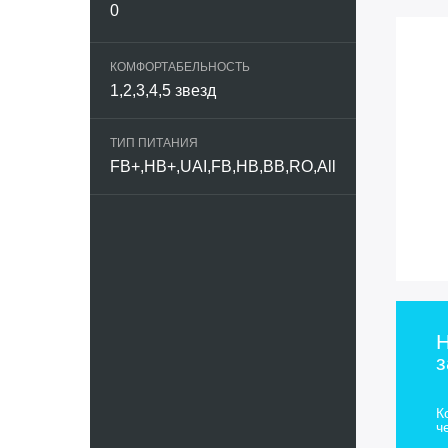
Мальдив
КОМФОРТАБЕЛЬНОСТЬ
Марокко
ОАЭ
ТИП ПИТАНИЯ
Португали
Таиланд
Тунис
Турция
Н
з
Украина
К
ч
Франция