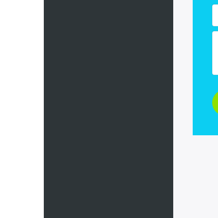
Черногори
Чехия