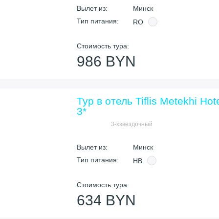
Вылет из:
Минск
Тип питания:
RO
Стоимость тура:
986 BYN
Тур в отель Tiflis Metekhi Hot
я
3*
3-хзвездочный
Вылет из:
Минск
Тип питания:
HB
Стоимость тура:
634 BYN