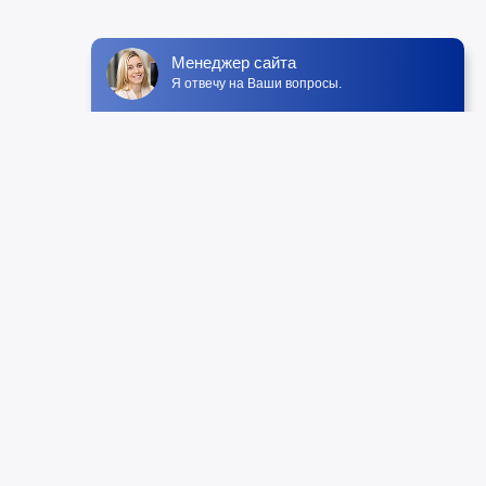
Менеджер сайта
Я отвечу на Ваши вопросы.
Мы принимаем:
ее бронирование
Пляжный отдых
ния
Греция
ария
Египет
ет
Испания
Италия