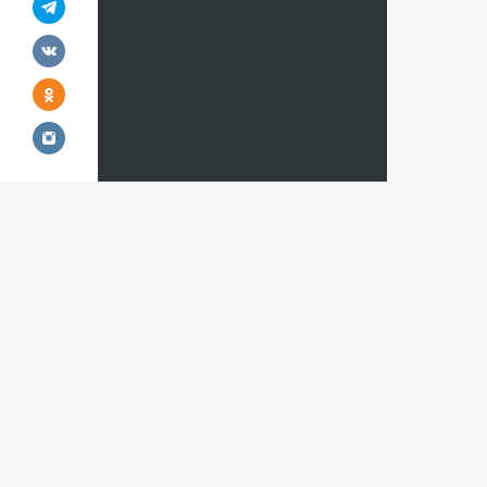
Все страны
Горнолыж
Австрия
Австрия
Азербайджан
Андорра