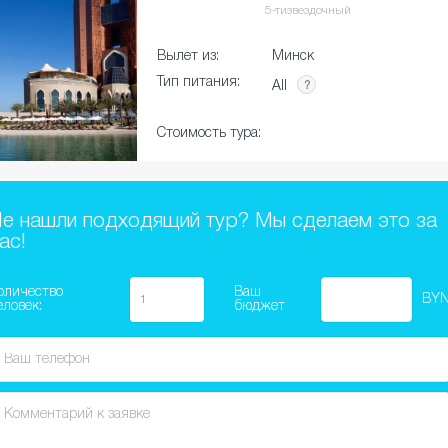
5-тизвездочный
Вылет из:
Минск
Тип питания:
All
Стоимость тура:
я
е нашли подходящий тур? Мы сделаем это за
ас!
оличество
Ваш
BY
еловек:
бюджет