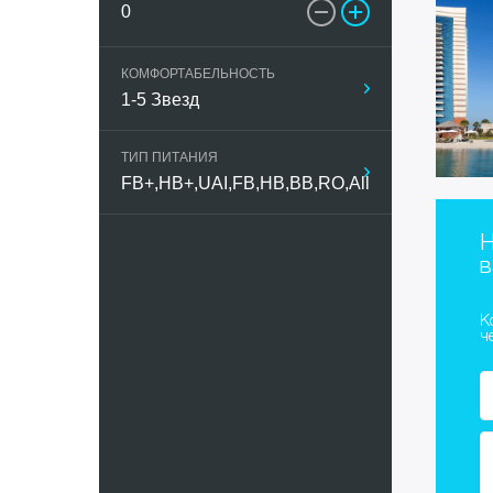
Мальдивы
КОМФОРТАБЕЛЬНОСТЬ
Марокко
ТИП ПИТАНИЯ
ОАЭ
Португали
Н
в
Таиланд
К
Тунис
ч
Турция
Украина