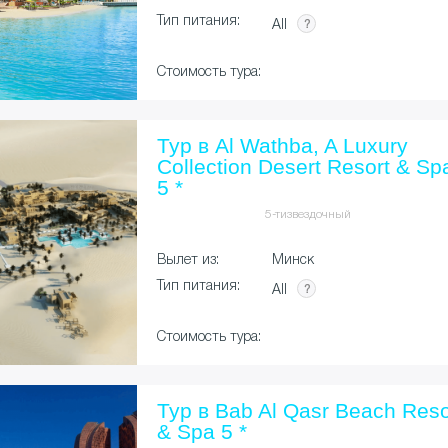
Тип питания:
All
Стоимость тура:
Тур в Al Wathba, A Luxury
Collection Desert Resort & Sp
5 *
5-тизвездочный
Вылет из:
Минск
Тип питания:
All
Стоимость тура:
Тур в Bab Al Qasr Beach Reso
& Spa 5 *