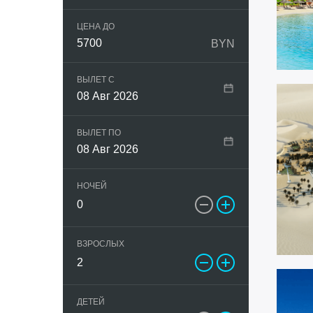
Греция
Шарджа
All
ЦЕНА ДО
BYN
Грузия
ВЫЛЕТ С
Египет
08 Авг 2026
Индия
ВЫЛЕТ ПО
08 Авг 2026
Индонезия
НОЧЕЙ
Испания
Италия
ВЗРОСЛЫХ
Кипр
ДЕТЕЙ
Китай