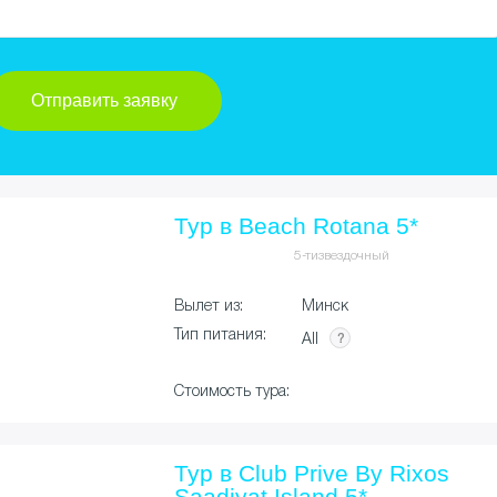
ия
Тур в Beach Rotana 5*
5-тизвездочный
Вылет из:
Минск
Тип питания:
All
Стоимость тура:
Тур в Club Prive By Rixos
Saadiyat Island 5*