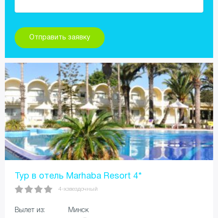
Тур в отель Marhaba Resort 4*
4-хзвездочный
Вылет из:
Минск