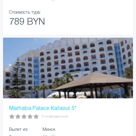
Стоимость тура:
789 BYN
Marhaba Palace Kataoui 5*
5-тизвездочный
Вылет из:
Минск