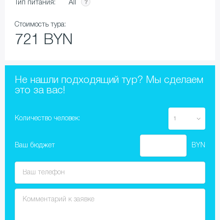
All
Тип питания:
Стоимость тура:
721 BYN
Не нашли подходящий тур? Мы сделаем
это за вас!
Количество человек:
Ваш бюджет
BYN