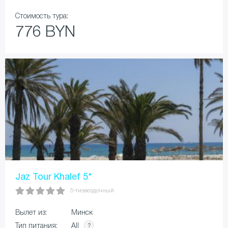
Стоимость тура:
776 BYN
Jaz Tour Khalef 5*
5-тизвездочный
Вылет из:
Минск
All
Тип питания: