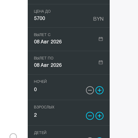
Греция
Несебр
All
ЦЕНА ДО
BYN
Грузия
Поморие
ВЫЛЕТ С
Египет
Ривьера
08 Авг 2026
Индия
Св. Конст
ВЫЛЕТ ПО
08 Авг 2026
Индонезия
Св.Влас
НОЧЕЙ
Испания
Созополь
Италия
Солнечный
ВЗРОСЛЫХ
Кипр
ДЕТЕЙ
Китай