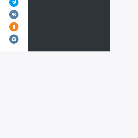
Все страны
Горнолыж
Австрия
Австрия
Азербайджан
Андорра