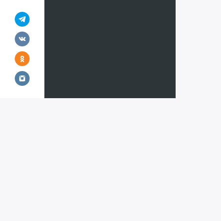
Все страны
Горнолыж
Австрия
Австрия