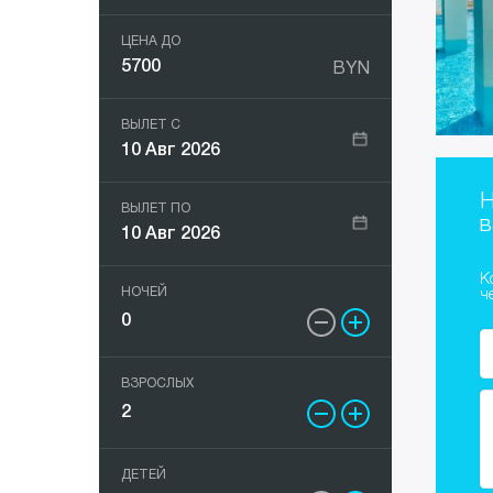
Греция
Несебр
All
ЦЕНА ДО
BYN
Грузия
Поморие
ВЫЛЕТ С
Египет
Ривьера
10 Авг 2026
Индия
Св. Конст
Н
ВЫЛЕТ ПО
в
10 Авг 2026
Индонезия
Св.Влас
К
НОЧЕЙ
ч
Испания
Созополь
Италия
Солнечный
ВЗРОСЛЫХ
Кипр
ДЕТЕЙ
Китай