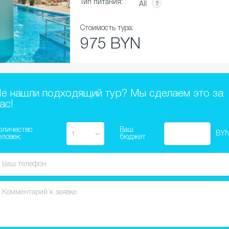
Тип питания:
All
Стоимость тура:
975 BYN
антин и Елена
е нашли подходящий тур? Мы сделаем это за
ас!
оличество
Ваш
BY
еловек:
бюджет
 берег